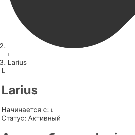
L
Larius
L
Larius
Начинается с:
L
Статус:
Активный