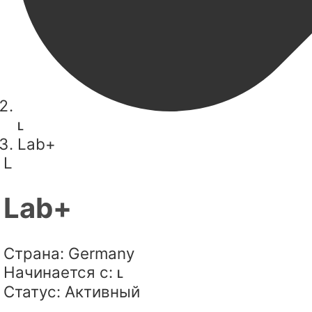
L
Lab+
L
Lab+
Страна:
Germany
Начинается с:
L
Статус:
Активный