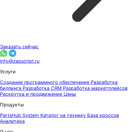
Заказать сейчас
info@zapscript.ru
Услуги
Создание программного обеспечения
Разработка
биллинга
Разработка CRM
Разработка маркетплейсов
Раскрутка и продвижение
Цены
Продукты
PartsHub System
Каталог на технику
База кроссов
Аналитика
О нас