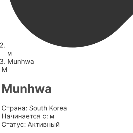
M
Munhwa
M
Munhwa
Страна:
South Korea
Начинается с:
M
Статус:
Активный