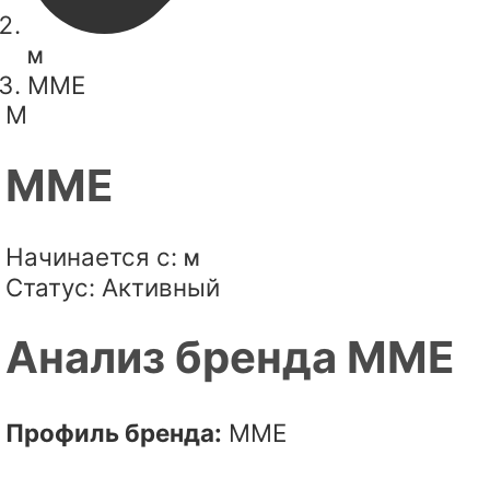
M
MME
M
MME
Начинается с:
M
Статус:
Активный
Анализ бренда MME
Профиль бренда:
MME