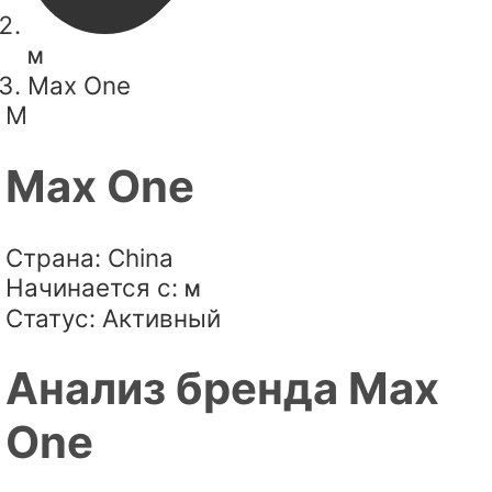
M
Max One
M
Max One
Страна:
China
Начинается с:
M
Статус:
Активный
Анализ бренда Max
One