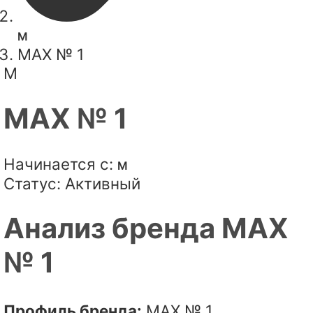
M
MAX № 1
M
MAX № 1
Начинается с:
M
Статус:
Активный
Анализ бренда MAX
№ 1
Профиль бренда:
MAX № 1