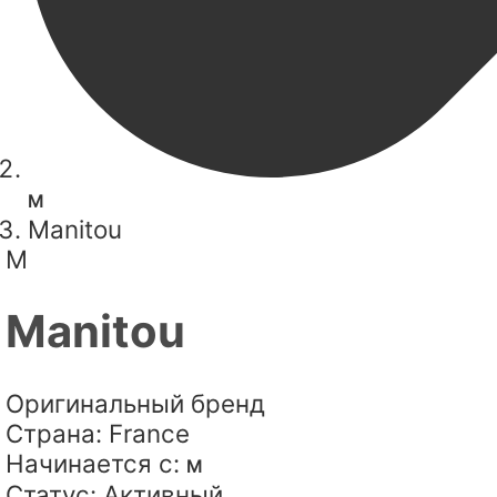
M
Manitou
M
Manitou
Оригинальный бренд
Страна:
France
Начинается с:
M
Статус:
Активный