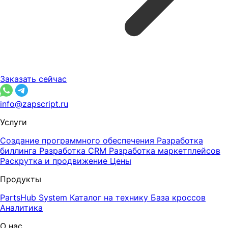
Заказать сейчас
info@zapscript.ru
Услуги
Создание программного обеспечения
Разработка
биллинга
Разработка CRM
Разработка маркетплейсов
Раскрутка и продвижение
Цены
Продукты
PartsHub System
Каталог на технику
База кроссов
Аналитика
О нас